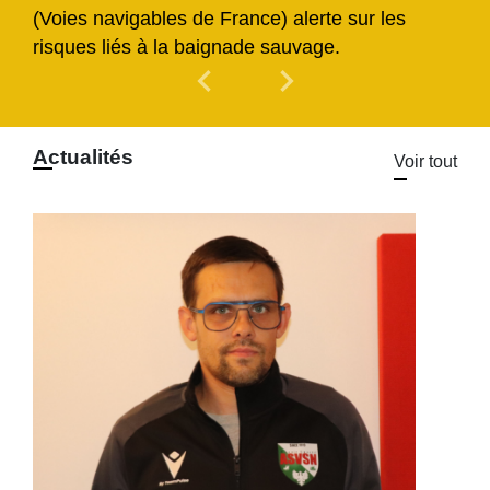
(Voies navigables de France) alerte sur les
risques liés à la baignade sauvage.
chevron_left
chevron_right
Previous
Next
Actualités
Voir tout