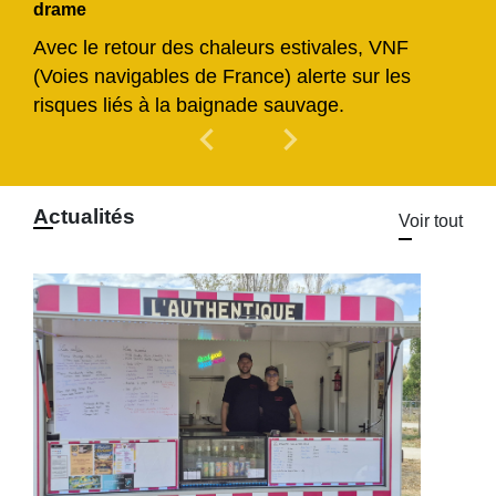
drame
Avec le retour des chaleurs estivales, VNF
(Voies navigables de France) alerte sur les
risques liés à la baignade sauvage.
chevron_left
chevron_right
Previous
Next
Actualités
Voir tout