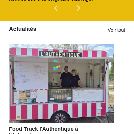
chevron_left
chevron_right
Previous
Next
Actualités
Voir tout
Food Truck l'Authentique à