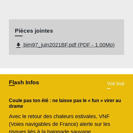
Pièces jointes
file_download
bim97_juin2021BF.pdf (PDF - 1.00Mo)
Flash Infos
Voir tout
Coule pas ton été : ne laisse pas le « fun » virer au
drame
Avec le retour des chaleurs estivales, VNF
(Voies navigables de France) alerte sur les
risques liés à la baignade sauvage.