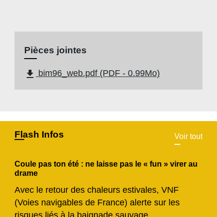
Pièces jointes
file_download
bim96_web.pdf (PDF - 0.99Mo)
Flash Infos
Voir tout
Coule pas ton été : ne laisse pas le « fun » virer au
drame
Avec le retour des chaleurs estivales, VNF
(Voies navigables de France) alerte sur les
risques liés à la baignade sauvage.