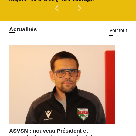
chevron_left
chevron_right
Previous
Next
Actualités
Voir tout
ASVSN : nouveau Président et