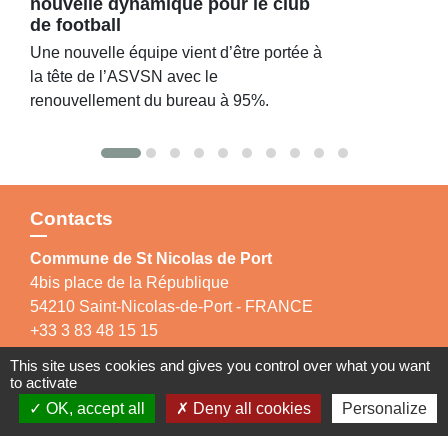
nouvelle dynamique pour le club
de football
Une nouvelle équipe vient d’être portée à
la tête de l’ASVSN avec le
renouvellement du bureau à 95%.
Contacts
Commune de St Nicolas de Port
4bis place de la République
54210 Saint-Nicolas-de-Port - FRANCE
+33 3 83 48 15 15
This site uses cookies and gives you control over what you want
to activate
OK, accept all
Deny all cookies
Personalize