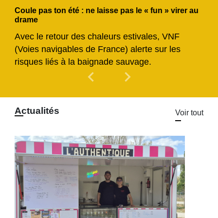
Coule pas ton été : ne laisse pas le « fun » virer au
drame
Avec le retour des chaleurs estivales, VNF
(Voies navigables de France) alerte sur les
risques liés à la baignade sauvage.
chevron_left
chevron_right
Previous
Next
Actualités
Voir tout