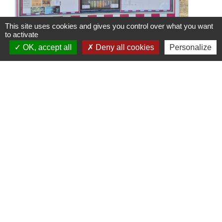
This site uses cookies and gives you control over what you want
to activate
OK, accept all
Deny all cookies
Personalize
Food Truck l'Authentique à
l'Arboretum
Le Food Truck L'Authentique s'installe à
l'aire de détente et de loisirs de
l'Arboretum, jusqu’au 6 septembre 2026
Contacts
Commune de St Nicolas de Port
4bis place de la République
54210 Saint-Nicolas-de-Port - FRANCE