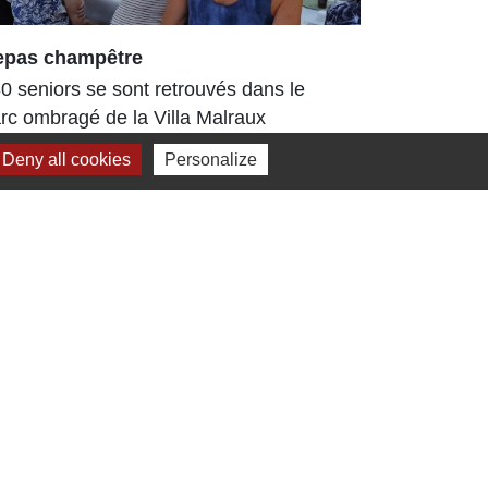
epas champêtre
Arboretum
enrichi et
0 seniors se sont retrouvés dans le
L’Arboretu
rc ombragé de la Villa Malraux
arboré déjà
ur la 3ᵉ édition du repas champêtre
Deny all cookies
Personalize
Tout au lo
tival
travaux, d
ont...
Jumelage
Dielheim (Allemagne)