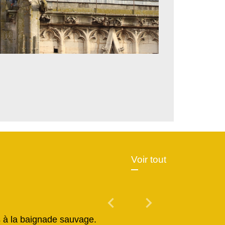
Voir tout
chevron_left
chevron_right
Previous
Next
és à la baignade sauvage.