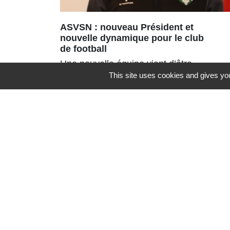
ASVSN : nouveau Président et
nouvelle dynamique pour le club
de football
Une nouvelle équipe vient d’être
This site uses cookies and gives you
portée à la tête de l’ASVSN avec le
renouvellement du bureau à 95%.
Contacts
Commune de St Nicolas de Port