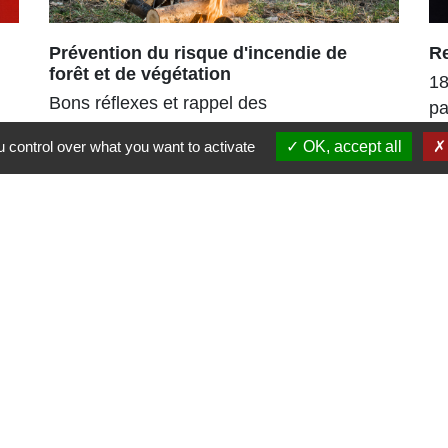
Prévention du risque d'incendie de
R
forêt et de végétation
18
Bons réflexes et rappel des
pa
interdictions
po
 control over what you want to activate
OK, accept all
es
Liens
Région Grand Est