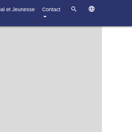
language
search
ial et Jeunesse
Contact