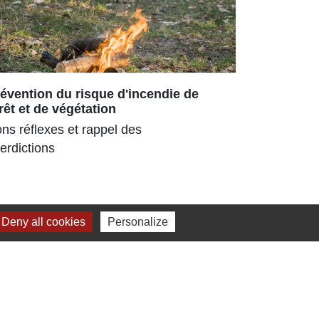
évention du risque d'incendie de
Repas ch
rêt et de végétation
180 senior
ns réflexes et rappel des
parc ombra
terdictions
pour la 3ᵉ
estival
Deny all cookies
Personalize