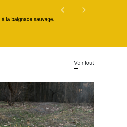
chevron_left
chevron_right
Previous
Next
és à la baignade sauvage.
Voir tout