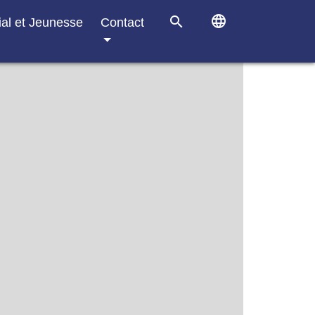
language
search
ial et Jeunesse
Contact