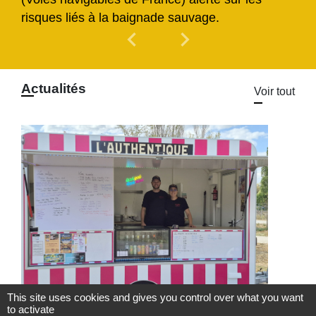
risques liés à la baignade sauvage.
chevron_left
chevron_right
Previous
Next
Actualités
Voir tout
This site uses cookies and gives you control over what you want
to activate