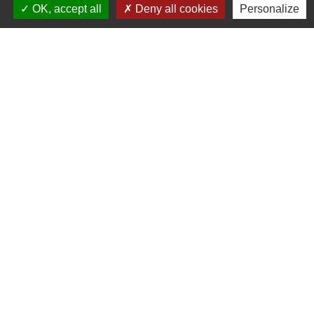
OK, accept all
Deny all cookies
Personalize
Contacts
Commune de St Nicolas de Port
4bis place de la République
54210 Saint-Nicolas-de-Port - FRANCE
+33 3 83 48 15 15
Liens
Région Grand Est
Communauté de Communes des Pays du Sel et du
Vermois