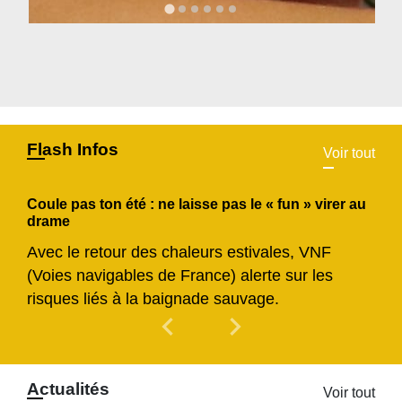
Flash Infos
Voir tout
Coule pas ton été : ne laisse pas le « fun » virer au
drame
Avec le retour des chaleurs estivales, VNF
(Voies navigables de France) alerte sur les
risques liés à la baignade sauvage.
chevron_left
chevron_right
Previous
Next
Actualités
Voir tout