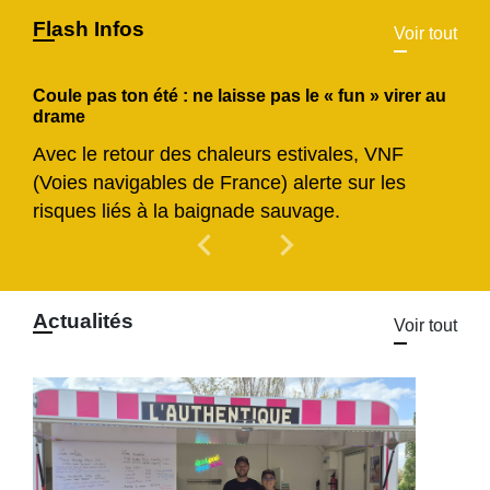
Flash Infos
Voir tout
Coule pas ton été : ne laisse pas le « fun » virer au
drame
Avec le retour des chaleurs estivales, VNF
(Voies navigables de France) alerte sur les
risques liés à la baignade sauvage.
chevron_left
chevron_right
Previous
Next
Actualités
Voir tout