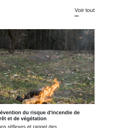
Voir tout
évention du risque d'incendie de
Repas ch
rêt et de végétation
180 senior
ns réflexes et rappel des