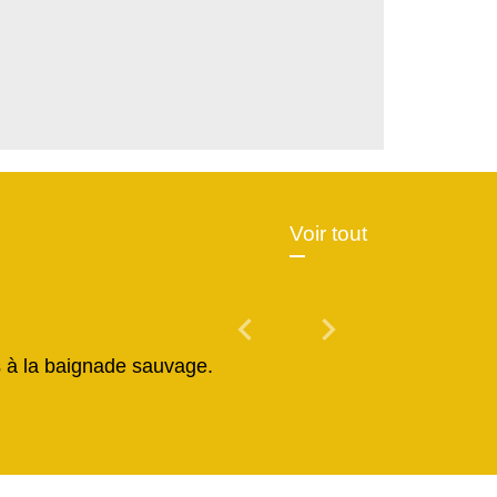
Voir tout
chevron_left
chevron_right
Previous
Next
és à la baignade sauvage.