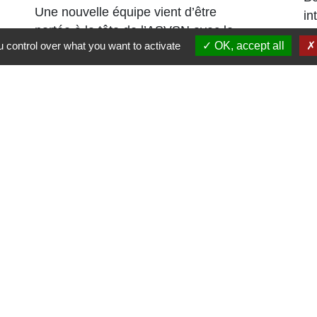
Une nouvelle équipe vient d’être
in
portée à la tête de l’ASVSN avec le
 control over what you want to activate
OK, accept all
renouvellement du bureau à 95%.
Liens
Région Grand Est
Communauté de Communes des Pays du
Sel et du Vermois