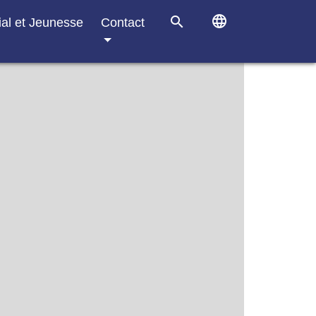
language
search
ial et Jeunesse
Contact