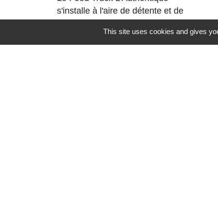
s'installe à l'aire de détente et de
loisirs de l'Arboretum, jusqu’au 6
This site uses cookies and gives you
septembre 2026
Contacts
Commune de St Nicolas de Port
4bis place de la République
54210 Saint-Nicolas-de-Port - FRANCE
+33 3 83 48 15 15