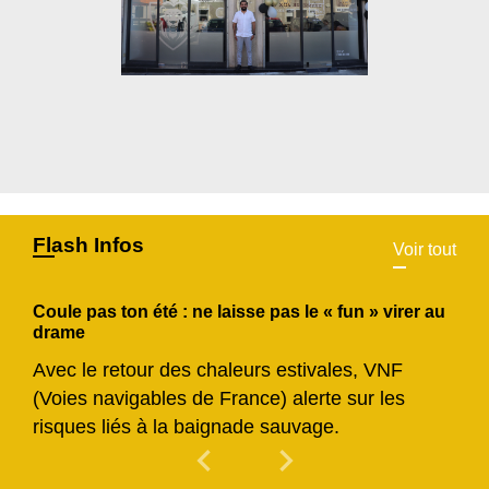
Flash Infos
Voir tout
Coule pas ton été : ne laisse pas le « fun » virer au
drame
Avec le retour des chaleurs estivales, VNF
(Voies navigables de France) alerte sur les
risques liés à la baignade sauvage.
chevron_left
chevron_right
Previous
Next