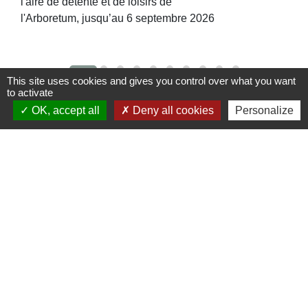
l'aire de détente et de loisirs de
l'Arboretum, jusqu’au 6 septembre 2026
This site uses cookies and gives you control over what you want
to activate
OK, accept all
Deny all cookies
Personalize
Contacts
Commune de St Nicolas de Port
4bis place de la République
54210 Saint-Nicolas-de-Port - FRANCE
+33 3 83 48 15 15
Liens
Région Grand Est