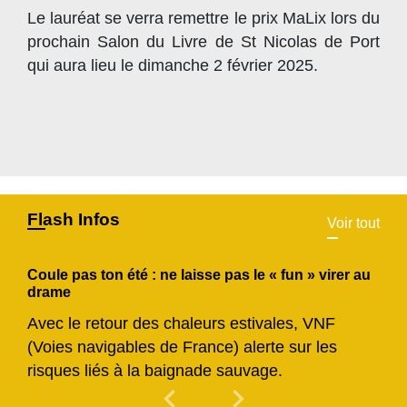
Le lauréat se verra remettre le prix MaLix lors du
prochain Salon du Livre de St Nicolas de Port
qui aura lieu le dimanche 2 février 2025.
Flash Infos
Voir tout
Coule pas ton été : ne laisse pas le « fun » virer au
drame
Avec le retour des chaleurs estivales, VNF
(Voies navigables de France) alerte sur les
risques liés à la baignade sauvage.
chevron_left
chevron_right
Previous
Next