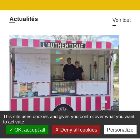
Actualités
Voir tout
This site uses cookies and gives you control over what you want
to activate
Food Truck l'Authentique à
l'Arboretum
OK, accept all
Deny all cookies
Personalize
Le Food Truck L'Authentique s'installe à