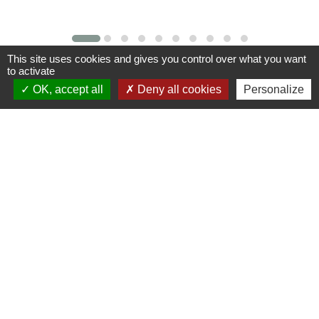
This site uses cookies and gives you control over what you want
to activate
Contacts
OK, accept all
Deny all cookies
Personalize
Commune de St Nicolas de Port
4bis place de la République
54210 Saint-Nicolas-de-Port - FRANCE
+33 3 83 48 15 15
Liens
Région Grand Est
Communauté de Communes des Pays du Sel et du
Vermois