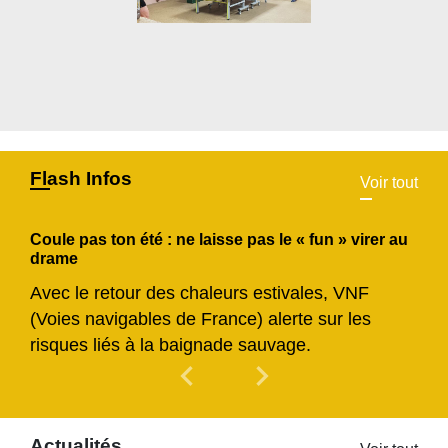
Flash Infos
Voir tout
Coule pas ton été : ne laisse pas le « fun » virer au
drame
Avec le retour des chaleurs estivales, VNF
(Voies navigables de France) alerte sur les
risques liés à la baignade sauvage.
chevron_left
chevron_right
Previous
Next
Actualités