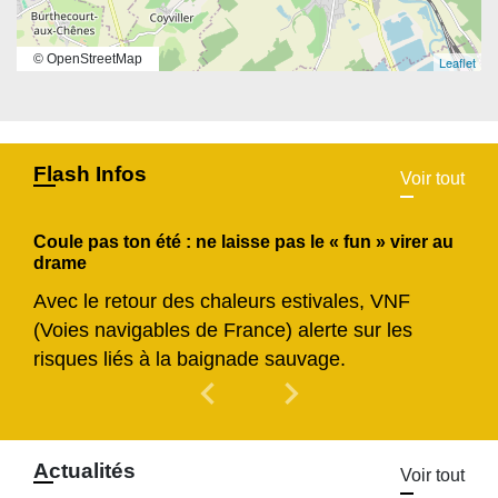
© OpenStreetMap
Leaflet
Flash Infos
Voir tout
Coule pas ton été : ne laisse pas le « fun » virer au
drame
Avec le retour des chaleurs estivales, VNF
(Voies navigables de France) alerte sur les
risques liés à la baignade sauvage.
chevron_left
chevron_right
Previous
Next
Actualités
Voir tout