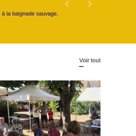
chevron_left
chevron_right
Previous
Next
és à la baignade sauvage.
Voir tout