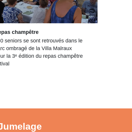
epas champêtre
Arboretum
enrichi et
0 seniors se sont retrouvés dans le
L’Arboretu
rc ombragé de la Villa Malraux
arboré déjà
ur la 3ᵉ édition du repas champêtre
Tout au lo
tival
travaux, d
ont...
Jumelage