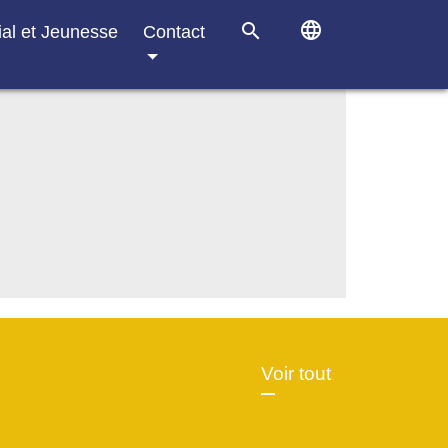
language
search
ial et Jeunesse
Contact
Voir tout