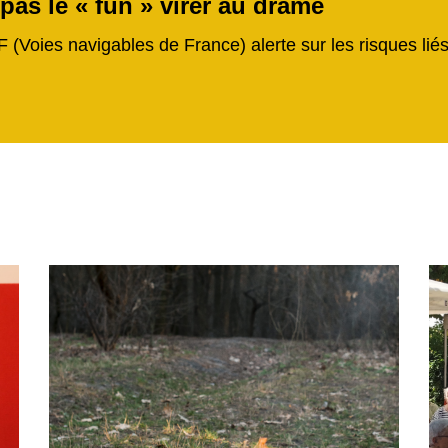
 pas le « fun » virer au drame
F (Voies navigables de France) alerte sur les risques li