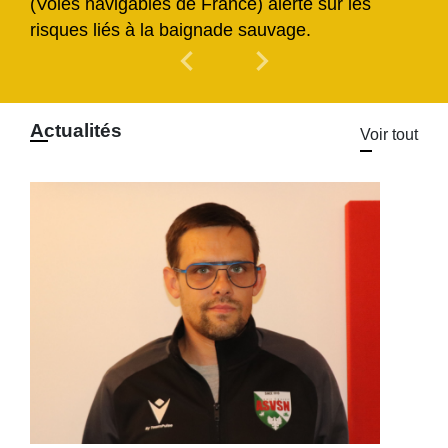
(Voies navigables de France) alerte sur les
risques liés à la baignade sauvage.
chevron_left
chevron_right
Previous
Next
Actualités
Voir tout