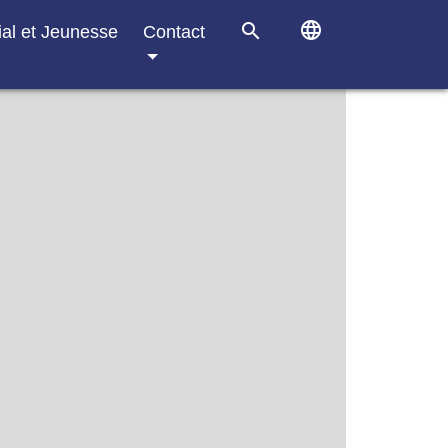
language
search
ial et Jeunesse
Contact