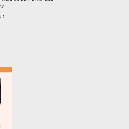
ce
it