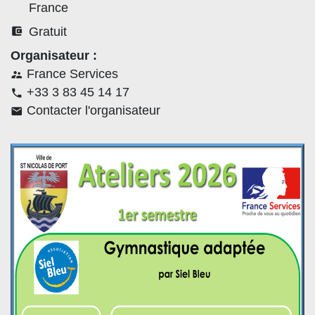
France
account_balance_wallet
Gratuit
Organisateur :
France Services
supervisor_account
+33 3 83 45 14 17
phone
Contacter l'organisateur
email