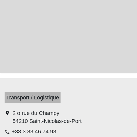
Transport / Logistique
location_on
2 o rue du Champy
54210 Saint-Nicolas-de-Port
+33 3 83 46 74 93
phone