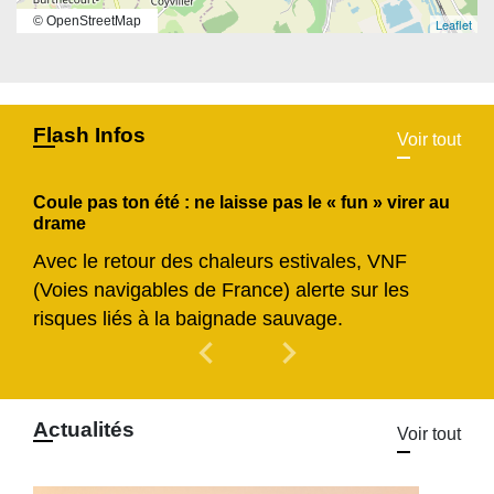
© OpenStreetMap
Leaflet
Flash Infos
Voir tout
Coule pas ton été : ne laisse pas le « fun » virer au
drame
Avec le retour des chaleurs estivales, VNF
(Voies navigables de France) alerte sur les
risques liés à la baignade sauvage.
chevron_left
chevron_right
Previous
Next
Actualités
Voir tout