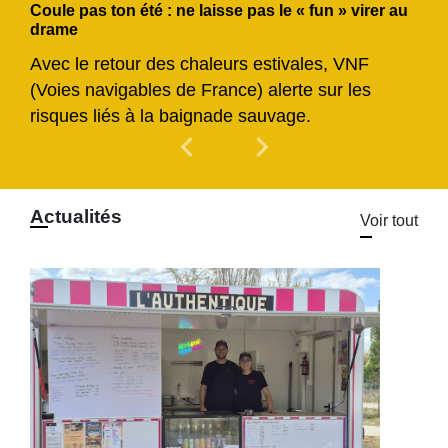
Coule pas ton été : ne laisse pas le « fun » virer au
drame
Avec le retour des chaleurs estivales, VNF
(Voies navigables de France) alerte sur les
risques liés à la baignade sauvage.
chevron_left
chevron_right
Previous
Next
Actualités
Voir tout