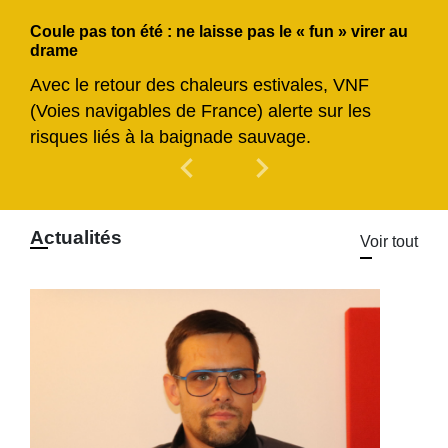
Coule pas ton été : ne laisse pas le « fun » virer au
drame
Avec le retour des chaleurs estivales, VNF
(Voies navigables de France) alerte sur les
risques liés à la baignade sauvage.
chevron_left
chevron_right
Previous
Next
Actualités
Voir tout