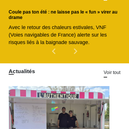
Coule pas ton été : ne laisse pas le « fun » virer au
drame
Avec le retour des chaleurs estivales, VNF
(Voies navigables de France) alerte sur les
risques liés à la baignade sauvage.
chevron_left
chevron_right
Previous
Next
Actualités
Voir tout