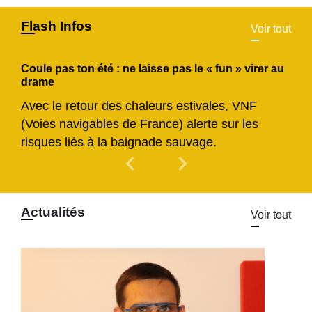
Flash Infos
Voir tout
Coule pas ton été : ne laisse pas le « fun » virer au
drame
Avec le retour des chaleurs estivales, VNF
(Voies navigables de France) alerte sur les
risques liés à la baignade sauvage.
chevron_left
chevron_right
Previous
Next
Actualités
Voir tout