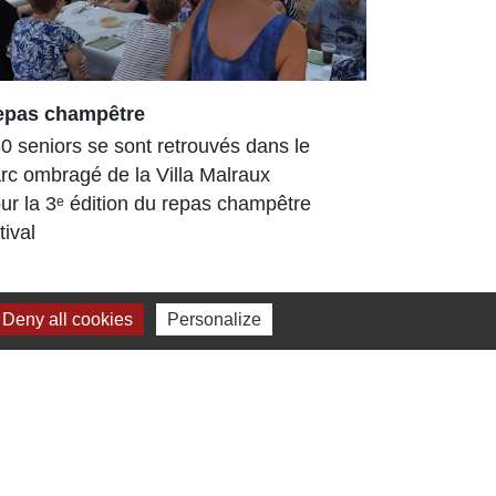
epas champêtre
Arboretum
enrichi et
0 seniors se sont retrouvés dans le
L’Arboretu
rc ombragé de la Villa Malraux
arboré déjà
ur la 3ᵉ édition du repas champêtre
Tout au lo
tival
travaux, d
ont...
Deny all cookies
Personalize
Jumelage