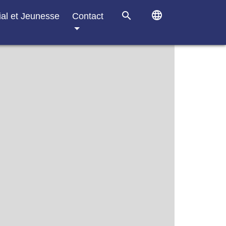
language
search
ial et Jeunesse
Contact