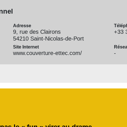
nnel
Adresse
Télép
9, rue des Clairons
+33 
54210 Saint-Nicolas-de-Port
Site Internet
Résea
www.couverture-ettec.com/
-
 pas le « fun » virer au drame