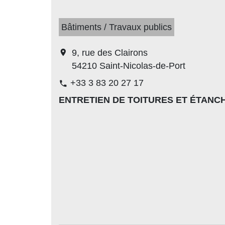
Bâtiments / Travaux publics
location_on
9, rue des Clairons
54210 Saint-Nicolas-de-Port
+33 3 83 20 27 17
phone
ENTRETIEN DE TOITURES ET ÉTANC