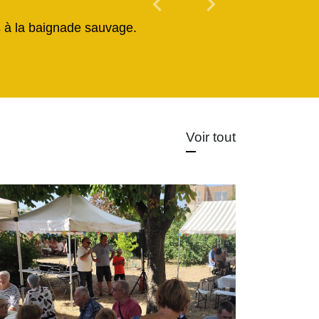
chevron_left
chevron_right
és à la baignade sauvage.
Voir tout