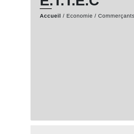
E.T.T.E.C
Accueil
/
Economie
/
Commerçants 