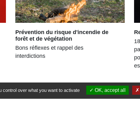
Prévention du risque d'incendie de
R
forêt et de végétation
18
Bons réflexes et rappel des
pa
interdictions
po
es
 control over what you want to activate
OK, accept all
Liens