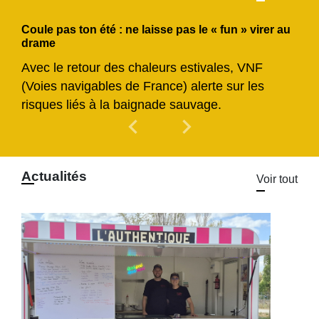
Coule pas ton été : ne laisse pas le « fun » virer au
drame
Avec le retour des chaleurs estivales, VNF
(Voies navigables de France) alerte sur les
risques liés à la baignade sauvage.
chevron_left
chevron_right
Previous
Next
Actualités
Voir tout