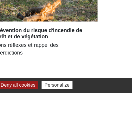
évention du risque d'incendie de
Repas ch
rêt et de végétation
180 senior
ns réflexes et rappel des
parc ombra
terdictions
pour la 3ᵉ
estival
Deny all cookies
Personalize
Jumelage