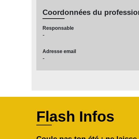
Coordonnées du professio
Responsable
-
Adresse email
-
Flash Infos
Coule pas ton été : ne laisse