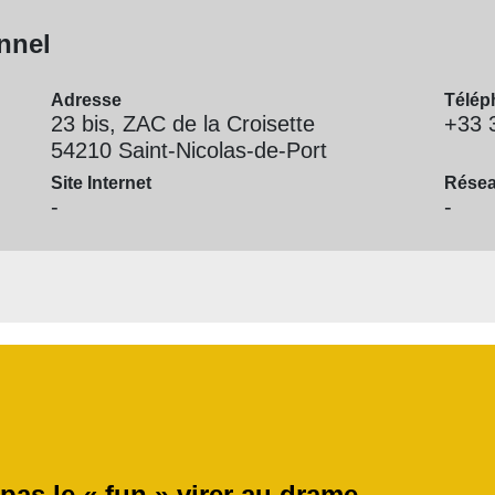
nnel
Adresse
Télép
23 bis, ZAC de la Croisette
+33 
54210 Saint-Nicolas-de-Port
Site Internet
Résea
-
-
 pas le « fun » virer au drame