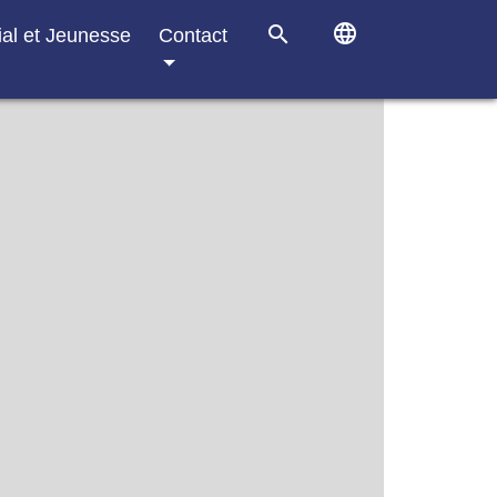
language
search
ial et Jeunesse
Contact