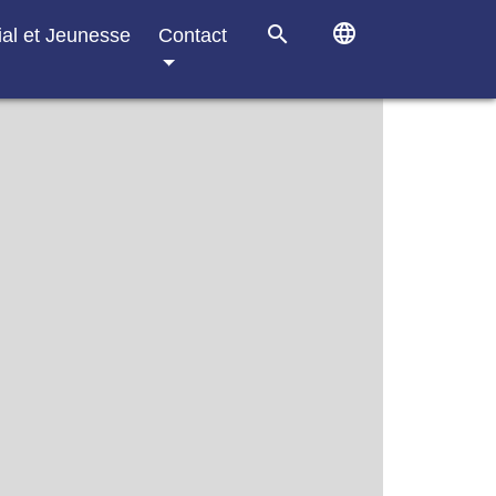
language
search
ial et Jeunesse
Contact