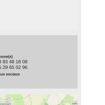
hone(s)
3 83 48 18 08
6 29 65 02 96
ux sociaux