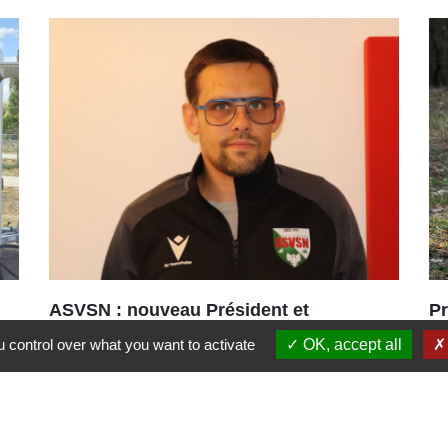
ASVSN : nouveau Président et
Pr
nouvelle dynamique pour le club
fo
 control over what you want to activate
OK, accept all
de football
Bo
Une nouvelle équipe vient d’être
in
portée à la tête de l’ASVSN avec le
renouvellement du bureau à 95%.