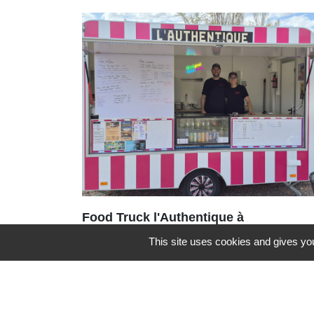
Food Truck l'Authentique à
l'Arboretum
This site uses cookies and gives you
Le Food Truck L'Authentique
s'installe à l'aire de détente et de
loisirs de l'Arboretum, jusqu’au 6
septembre 2026