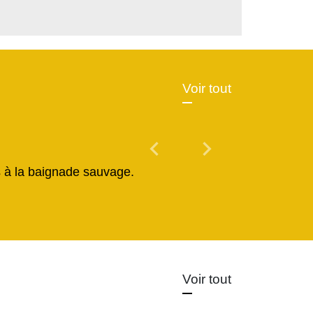
Voir tout
chevron_left
chevron_right
Previous
Next
és à la baignade sauvage.
Voir tout