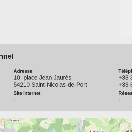
nnel
Adresse
Télép
10, place Jean Jaurès
+33 
54210 Saint-Nicolas-de-Port
+33 
Site Internet
Résea
-
-