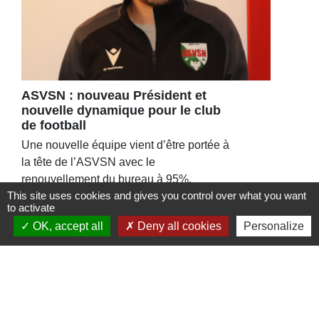
ASVSN : nouveau Président et
nouvelle dynamique pour le club
de football
Une nouvelle équipe vient d’être portée à
la tête de l’ASVSN avec le
renouvellement du bureau à 95%.
This site uses cookies and gives you control over what you want
to activate
OK, accept all
Deny all cookies
Personalize
Contacts
Commune de St Nicolas de Port
4bis place de la République