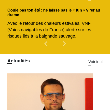
Coule pas ton été : ne laisse pas le « fun » virer au
drame
Avec le retour des chaleurs estivales, VNF
(Voies navigables de France) alerte sur les
risques liés à la baignade sauvage.
chevron_left
chevron_right
Previous
Next
Actualités
Voir tout