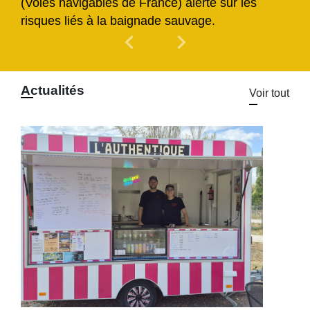
(Voies navigables de France) alerte sur les
risques liés à la baignade sauvage.
chevron_left
chevron_right
Previous
Next
Actualités
Voir tout