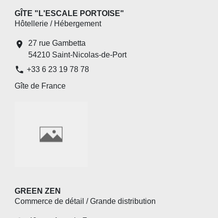
GÎTE "L'ESCALE PORTOISE"
Hôtellerie / Hébergement
27 rue Gambetta
location_on
54210 Saint-Nicolas-de-Port
phone
+33 6 23 19 78 78
Gîte de France
GREEN ZEN
Commerce de détail / Grande distribution