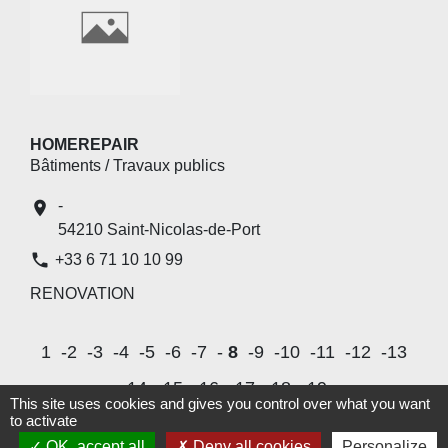
HOMEREPAIR
Bâtiments / Travaux publics
-
location_on
54210 Saint-Nicolas-de-Port
phone
+33 6 71 10 10 99
RENOVATION
1
-2
-3
-4
-5
-6
-7
-
8
-9
-10
-11
-12
-13
-14
-15
-16
-17
-18
-19
This site uses cookies and gives you control over what you want
to activate
OK, accept all
Deny all cookies
Personalize