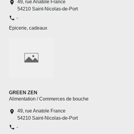
49, rue Anatole France
location_on
54210 Saint-Nicolas-de-Port
phone
-
Epicerie, cadeaux
GREEN ZEN
Alimentation / Commerces de bouche
49, rue Anatole France
location_on
54210 Saint-Nicolas-de-Port
phone
-