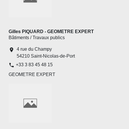
Gilles PIQUARD - GEOMETRE EXPERT
Bâtiments / Travaux publics
4 rue du Champy
location_on
54210 Saint-Nicolas-de-Port
phone
+33 3 83 45 48 15
GEOMETRE EXPERT