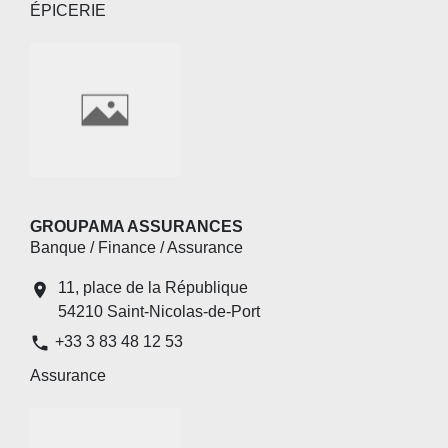
ÉPICERIE
GROUPAMA ASSURANCES
Banque / Finance / Assurance
11, place de la République
location_on
54210 Saint-Nicolas-de-Port
phone
+33 3 83 48 12 53
Assurance