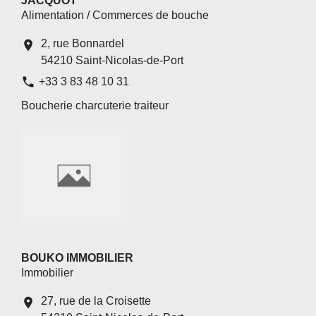
JACQUOT
Alimentation / Commerces de bouche
2, rue Bonnardel
location_on
54210 Saint-Nicolas-de-Port
phone
+33 3 83 48 10 31
Boucherie charcuterie traiteur
BOUKO IMMOBILIER
Immobilier
27, rue de la Croisette
location_on