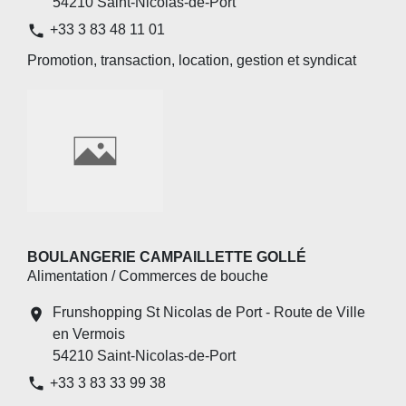
54210 Saint-Nicolas-de-Port
phone
+33 3 83 48 11 01
Promotion, transaction, location, gestion et syndicat
BOULANGERIE CAMPAILLETTE GOLLÉ
Alimentation / Commerces de bouche
Frunshopping St Nicolas de Port - Route de Ville
location_on
en Vermois
54210 Saint-Nicolas-de-Port
phone
+33 3 83 33 99 38