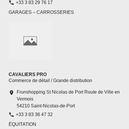
phone
+33 3 83 29 76 17
GARAGES – CARROSSERIES
CAVALIERS PRO
Commerce de détail / Grande distribution
Frunshopping St Nicolas de Port Route de Ville en
location_on
Vermois
54210 Saint-Nicolas-de-Port
phone
+33 3 83 36 47 32
ÉQUITATION