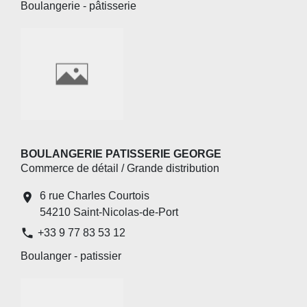
Boulangerie - pâtisserie
BOULANGERIE PATISSERIE GEORGE
Commerce de détail / Grande distribution
6 rue Charles Courtois
location_on
54210 Saint-Nicolas-de-Port
phone
+33 9 77 83 53 12
Boulanger - patissier