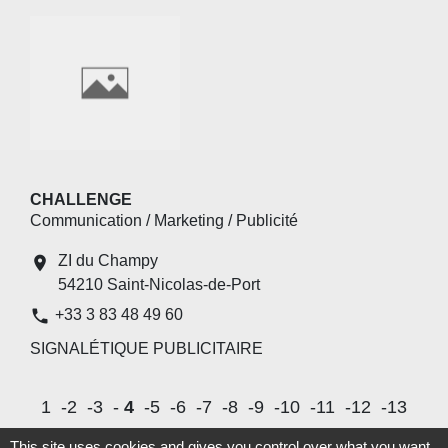
CHALLENGE
Communication / Marketing / Publicité
ZI du Champy
location_on
54210 Saint-Nicolas-de-Port
phone
+33 3 83 48 49 60
SIGNALÉTIQUE PUBLICITAIRE
1
-2
-3
-
4
-5
-6
-7
-8
-9
-10
-11
-12
-13
-14
-15
-16
-17
-18
-19
This site uses cookies and gives you control over what you want