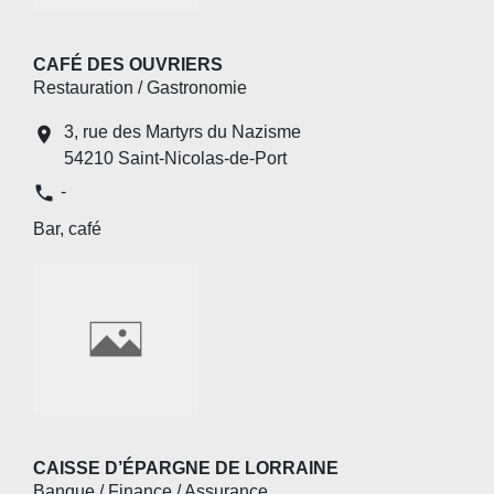
CAFÉ DES OUVRIERS
Restauration / Gastronomie
3, rue des Martyrs du Nazisme
location_on
54210 Saint-Nicolas-de-Port
phone
-
Bar, café
CAISSE D’ÉPARGNE DE LORRAINE
Banque / Finance / Assurance