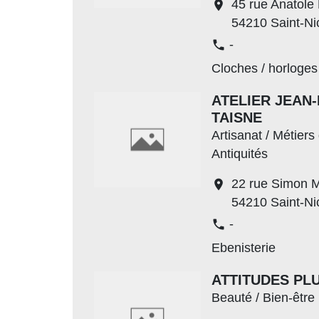
45 rue Anatole
location_on
54210 Saint-Ni
-
phone
Cloches / horloges
ATELIER JEAN
TAISNE
Artisanat / Métiers 
Antiquités
22 rue Simon 
location_on
54210 Saint-Ni
-
phone
Ebenisterie
ATTITUDES PL
Beauté / Bien-être