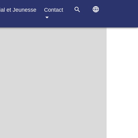
language
search
ial et Jeunesse
Contact