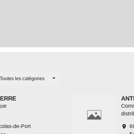
Toutes les catégories
IERRE
ANT
que
Comm
distr
colas-de-Port
6
location_on
5