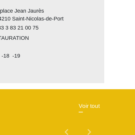
 place Jean Jaurès
4210 Saint-Nicolas-de-Port
3 3 83 21 00 75
TAURATION
-18
-19
Voir tout
chevron_left
chevron_right
Previous
Next