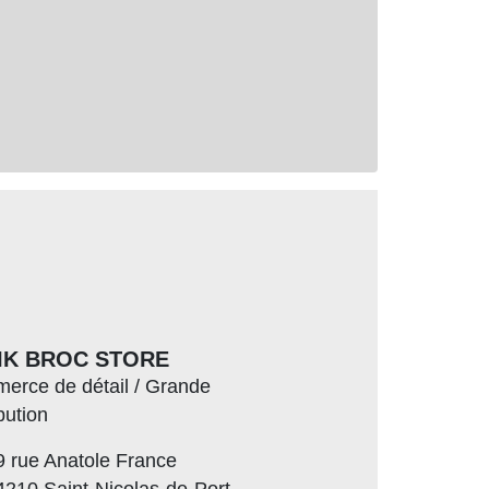
IK BROC STORE
erce de détail / Grande
ibution
9 rue Anatole France
4210 Saint-Nicolas-de-Port