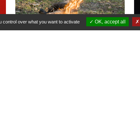
 control over what you want to activate
OK, accept all
Prévention du risque d'incendie de
R
forêt et de végétation
18
Bons réflexes et rappel des
pa
interdictions
po
es
Liens