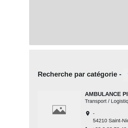
Recherche par catégorie -
AMBULANCE P
Transport / Logisti
-
location_on
54210 Saint-Ni