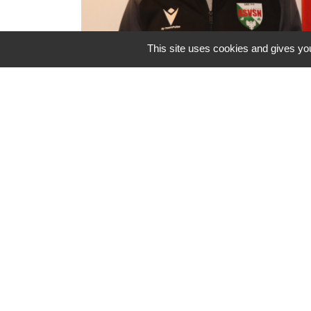
This site uses cookies and gives you
ASVSN : nouveau Président et
nouvelle dynamique pour le club
de football
Une nouvelle équipe vient d’être
portée à la tête de l’ASVSN avec le
renouvellement du bureau à 95%.
Contacts