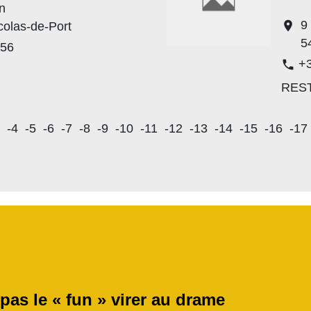
n
9
location_on
colas-de-Port
5
 56
+3
phone
RES
-4
-5
-6
-7
-8
-9
-10
-11
-12
-13
-14
-15
-16
-17
 pas le « fun » virer au drame