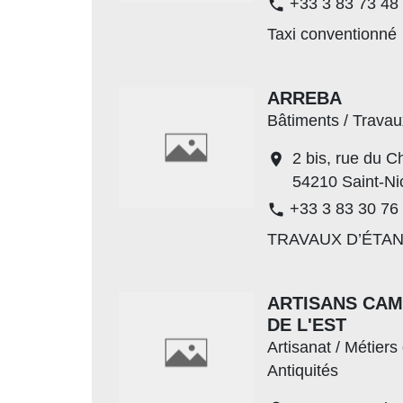
+33 3 83 73 48
phone
Taxi conventionné
ARREBA
Bâtiments / Travau
2 bis, rue du 
location_on
54210 Saint-Ni
+33 3 83 30 76
phone
TRAVAUX D’ÉTA
ARTISANS CAM
DE L'EST
Artisanat / Métiers 
Antiquités