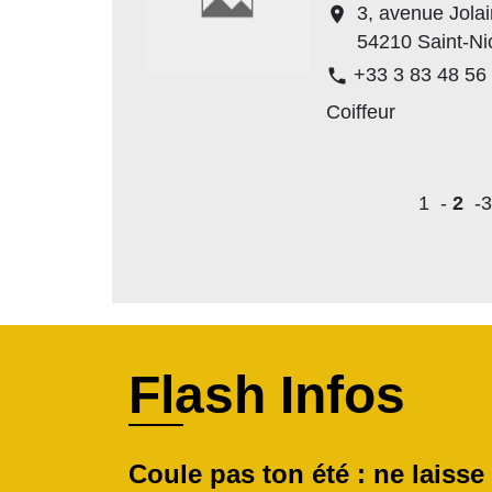
3, avenue Jolai
location_on
54210 Saint-Ni
+33 3 83 48 56
phone
Coiffeur
1
-
2
-3
Flash Infos
Coule pas ton été : ne laisse