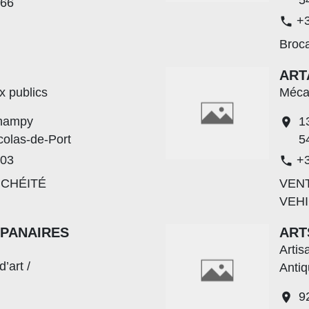
 66
+3
phone
Broc
ART
x publics
Méca
Champy
1
location_on
colas-de-Port
5
 03
+3
phone
NCHÉITÉ
VEN
VEH
PANAIRES
ART
Artis
d’art /
Antiq
9
location_on