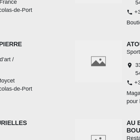
 France
5
colas-de-Port
+3
phone
Bouti
-PIERRE
ATO
Sport
d’art /
3
location_on
5
Moycet
+3
phone
colas-de-Port
Magas
pour 
URIELLES
AU 
BO
Resta