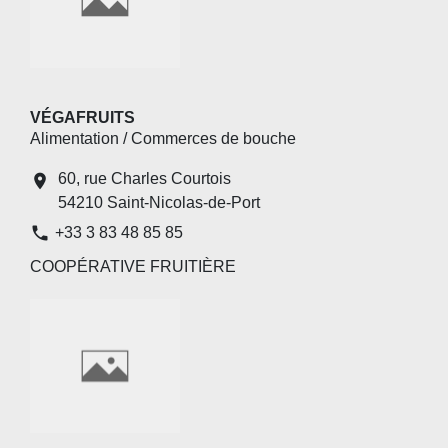
VÉGAFRUITS
Alimentation / Commerces de bouche
60, rue Charles Courtois
location_on
54210 Saint-Nicolas-de-Port
phone
+33 3 83 48 85 85
COOPÉRATIVE FRUITIÈRE