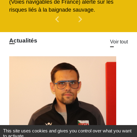
(Voies navigables de France) alerte sur les
risques liés à la baignade sauvage.
chevron_left
chevron_right
Previous
Next
Actualités
Voir tout
This site uses cookies and gives you control over what you want
to activate