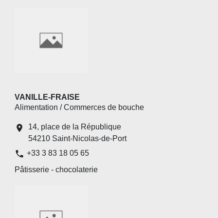
VANILLE-FRAISE
Alimentation / Commerces de bouche
14, place de la République
location_on
54210 Saint-Nicolas-de-Port
phone
+33 3 83 18 05 65
Pâtisserie - chocolaterie