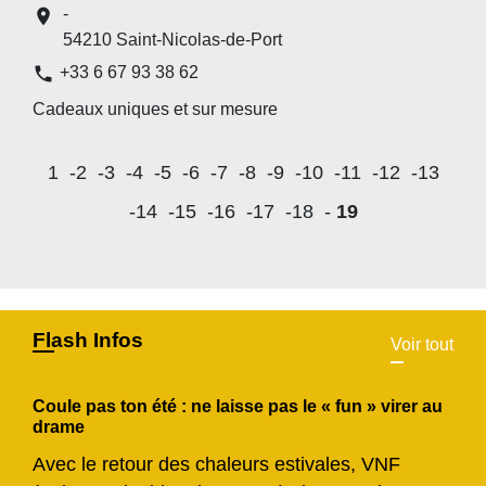
-
location_on
54210 Saint-Nicolas-de-Port
phone
+33 6 67 93 38 62
Cadeaux uniques et sur mesure
1
-2
-3
-4
-5
-6
-7
-8
-9
-10
-11
-12
-13
-14
-15
-16
-17
-18
-
19
Flash Infos
Voir tout
Coule pas ton été : ne laisse pas le « fun » virer au
drame
Avec le retour des chaleurs estivales, VNF