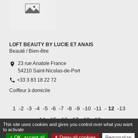
LOFT BEAUTY BY LUCIE ET ANAIS
Beauté / Bien-être
23 rue Anatole France
location_on
54210 Saint-Nicolas-de-Port
phone
+33 3 83 18 22 72
Coiffeur à domicile
1
-2
-3
-4
-5
-6
-7
-8
-9
-10
-11
-
12
-13
-14
-15
-16
-17
-18
-19
This site uses cookies and gives you control over what you want
to activate
OK, accept all
Deny all cookies
Personalize