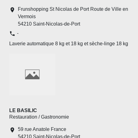
Frunshopping St Nicolas de Port Route de Ville en
location_on
Vermois
54210 Saint-Nicolas-de-Port
phone
-
Laverie automatique 8 kg et 18 kg et sèche-linge 18 kg
LE BASILIC
Restauration / Gastronomie
59 rue Anatole France
location_on
54210 Saint-Nicolas-de-Port