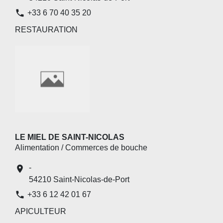
phone
+33 6 70 40 35 20
RESTAURATION
LE MIEL DE SAINT-NICOLAS
Alimentation / Commerces de bouche
-
location_on
54210 Saint-Nicolas-de-Port
phone
+33 6 12 42 01 67
APICULTEUR