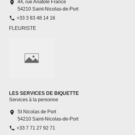
44, rue Anatole France
location_on
54210 Saint-Nicolas-de-Port
phone
+33 3 83 48 14 16
FLEURISTE
LES SERVICES DE BIQUETTE
Services à la personne
St Nicolas de Port
location_on
54210 Saint-Nicolas-de-Port
phone
+33 7 71 27 92 71