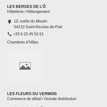
LES BERGES DE L’Ô
Hôtellerie / Hébergement
10, ruelle du Moulin
location_on
54210 Saint-Nicolas-de-Port
phone
+33 6 20 45 52 61
Chambres d’hôtes
LES FLEURS DU VERMOIS
Commerce de détail / Grande distribution