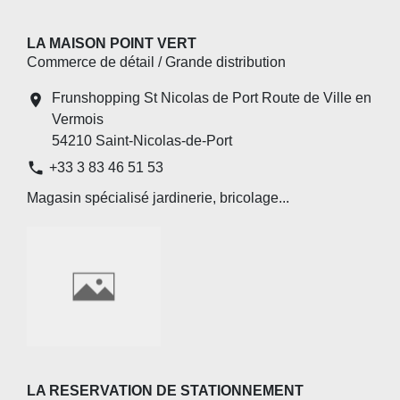
LA MAISON POINT VERT
Commerce de détail / Grande distribution
Frunshopping St Nicolas de Port Route de Ville en
location_on
Vermois
54210 Saint-Nicolas-de-Port
phone
+33 3 83 46 51 53
Magasin spécialisé jardinerie, bricolage...
LA RESERVATION DE STATIONNEMENT