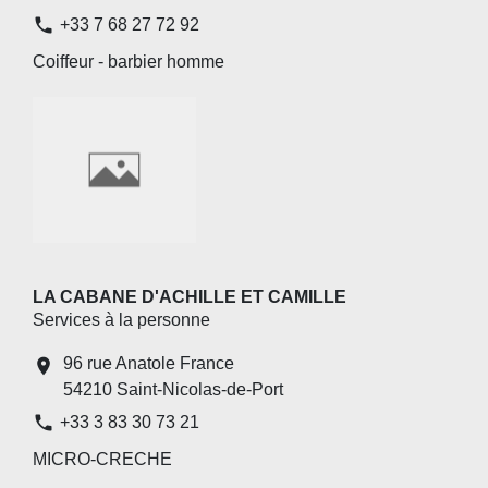
phone
+33 7 68 27 72 92
Coiffeur - barbier homme
LA CABANE D'ACHILLE ET CAMILLE
Services à la personne
96 rue Anatole France
location_on
54210 Saint-Nicolas-de-Port
phone
+33 3 83 30 73 21
MICRO-CRECHE