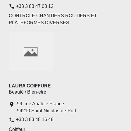
phone
+33 3 83 47 03 12
CONTRÔLE CHANTIERS ROUTIERS ET
PLATEFORMES DIVERSES
LAURA COIFFURE
Beauté / Bien-être
59, rue Anatole France
location_on
54210 Saint-Nicolas-de-Port
phone
+33 3 83 48 16 48
Coiffeur