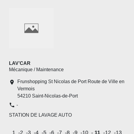
LAV’CAR
Mécanique / Maintenance
Frunshopping St Nicolas de Port Route de Ville en
location_on
Vermois
54210 Saint-Nicolas-de-Port
phone
-
STATION DE LAVAGE AUTO
1
-2
-3
-4
-5
-6
-7
-8
-9
-10
-
11
-12
-13